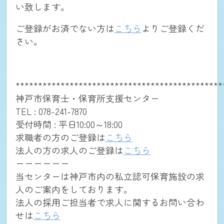
い致します。
ご登録がお済でない方は
こちら
よりご登録くだ
NEWS
さい。
仕事を探す
**********************************************
神戸市保育士・保育所支援センター
個人・法人向け新規登録
TEL : 078-241-7870
受付時間 : 平日10:00～18:00
求職者の方のご登録は
こちら
お問合せ(求職者の方用)
法人の方の求人のご登録は
こちら
ーーーーーー
当センターは神戸市内の私立認可保育施設の求
お問合せ(法人の方用)
人のご案内をしております。
法人の採用ご担当者で求人に関するお問い合わ
せは
こちら
ログイン