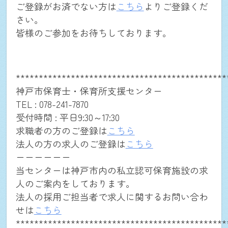
ご登録がお済でない方は
こちら
よりご登録くだ
さい。
お問合せ(求職者の方用)
皆様のご参加をお待ちしております。
お問合せ(法人の方用)
**********************************************
神戸市保育士・保育所支援センター
ログイン
TEL : 078-241-7870
受付時間 : 平日9:30～17:30
求職者の方のご登録は
こちら
close
法人の方の求人のご登録は
こちら
ーーーーーー
当センターは神戸市内の私立認可保育施設の求
人のご案内をしております。
法人の採用ご担当者で求人に関するお問い合わ
せは
こちら
**********************************************