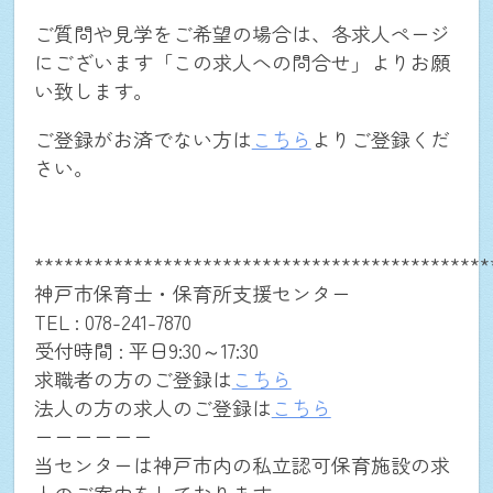
ご質問や見学をご希望の場合は、各求人ページ
にございます「この求人への問合せ」よりお願
い致します。
NEWS
ご登録がお済でない方は
こちら
よりご登録くだ
さい。
仕事を探す
**********************************************
個人・法人向け新規登録
神戸市保育士・保育所支援センター
TEL : 078-241-7870
受付時間 : 平日9:30～17:30
お問合せ(求職者の方用)
求職者の方のご登録は
こちら
法人の方の求人のご登録は
こちら
お問合せ(法人の方用)
ーーーーーー
当センターは神戸市内の私立認可保育施設の求