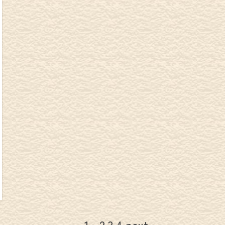
1
2
3
4
next