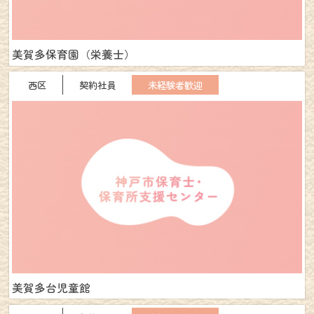
個人・法人向け新規登録
美賀多保育園（栄養士）
お問合せ(求職者の方用)
西区
契約社員
未経験者歓迎
お問合せ(法人の方用)
ログイン
close
美賀多台児童館