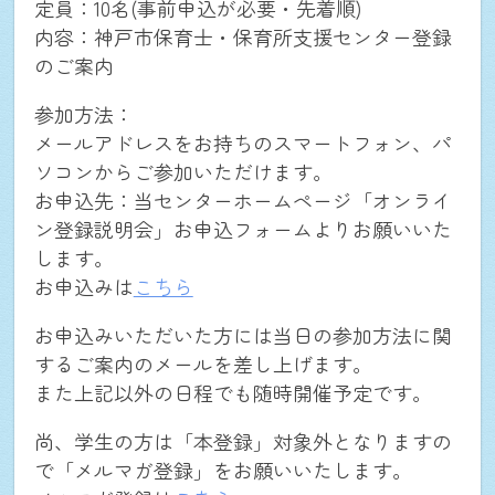
定員：10名(事前申込が必要・先着順)
内容：神戸市保育士・保育所支援センター登録
仕事を探す
のご案内
参加方法：
個人・法人向け新規登録
メールアドレスをお持ちのスマートフォン、パ
ソコンからご参加いただけます。
お申込先：当センターホームページ「オンライ
お問合せ(求職者の方用)
ン登録説明会」お申込フォームよりお願いいた
します。
お申込みは
こちら
お問合せ(法人の方用)
お申込みいただいた方には当日の参加方法に関
するご案内のメールを差し上げます。
ログイン
また上記以外の日程でも随時開催予定です。
尚、学生の方は「本登録」対象外となりますの
close
で「メルマガ登録」をお願いいたします。